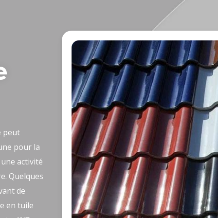
e
e peut
une pour la
une activité
re. Quelques
vant de
e en tuile