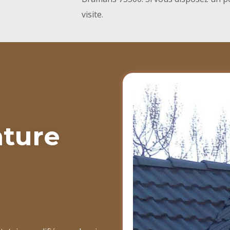
visite.
nture