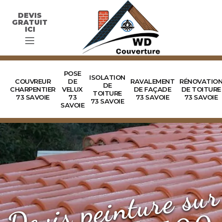
DEVIS
GRATUIT
ICI
POSE
ISOLATION
COUVREUR
DE
RAVALEMENT
RÉNOVATIO
DE
CHARPENTIER
VELUX
DE FAÇADE
DE TOITURE
TOITURE
73 SAVOIE
73
73 SAVOIE
73 SAVOIE
73 SAVOIE
SAVOIE