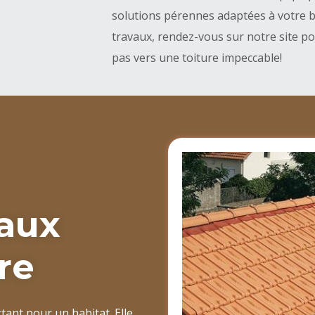
solutions pérennes adaptées à votre b
travaux, rendez-vous sur notre site pou
pas vers une toiture impeccable!
vaux
re
tant pour un habitat. Elle