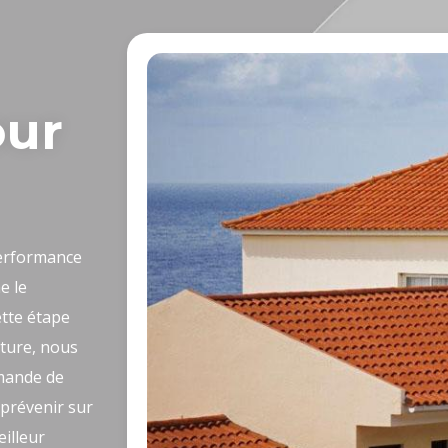
our
performance
e le
ette étape
iture, nous
mande de
 prévenir sur
illeur