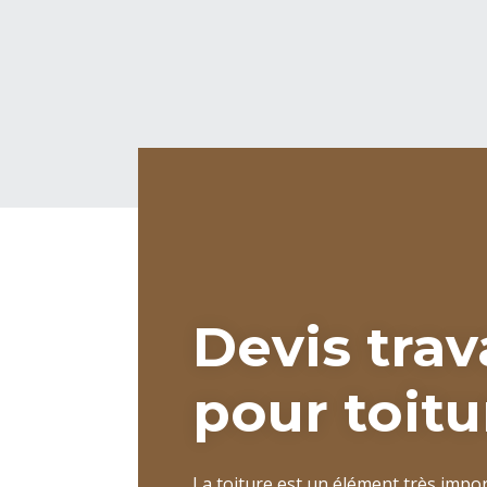
Devis tra
pour toitu
La toiture est un élément très impor