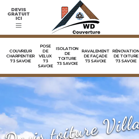
DEVIS
GRATUIT
ICI
POSE
ISOLATION
COUVREUR
DE
RAVALEMENT
RÉNOVATIO
DE
CHARPENTIER
VELUX
DE FAÇADE
DE TOITURE
TOITURE
73 SAVOIE
73
73 SAVOIE
73 SAVOIE
73 SAVOIE
SAVOIE