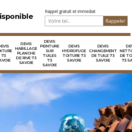
Rappel gratuit et immediat
isponible
DEVIS
DEVIS
EVIS
PEINTURE
DEVIS
DEVIS
DE
HABILLAGE
ITURE
SUR
HYDROFUGE
CHANGEMENT
NETT
PLANCHE
73
TUILES
TOITURE 73
DE TUILE 73
DE TO
DE RIVE 73
AVOIE
73
SAVOIE
SAVOIE
73 S
SAVOIE
SAVOIE