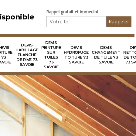
Rappel gratuit et immediat
isponible
DEVIS
DEVIS
EVIS
PEINTURE
DEVIS
DEVIS
DE
HABILLAGE
ITURE
SUR
HYDROFUGE
CHANGEMENT
NETT
PLANCHE
73
TUILES
TOITURE 73
DE TUILE 73
DE TO
DE RIVE 73
AVOIE
73
SAVOIE
SAVOIE
73 S
SAVOIE
SAVOIE