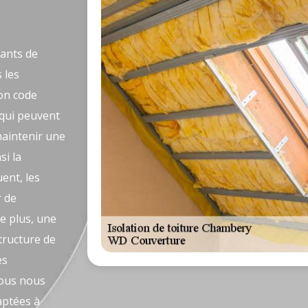
tants de
 les
son code
 qui peuvent
maintenir une
si la
ent, les
r de
e plus, une
structure de
es
nous nous
aptées à