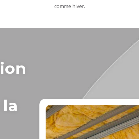
comme hiver.
tion
 la